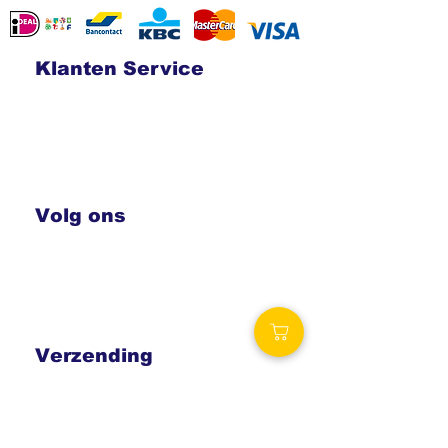
Klanten Service
Contact
Verzending en retouren
Algemene voorwaarden
Betalingsmogelijkheden
Privacy
statement
Volg ons
Royalty Wellness
Spa-producten.eu
Royalty-spa.be
Verzending
Vaak dezelfde dag nog verzonden!
Vanaf € 69,00 gratis levering.
België: € 6,50