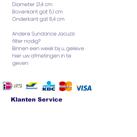
​Diameter 21,4 cm
​Bovenkant gat 5,1 cm
​Onderkant gat 6,4 cm
Andere Sundance Jacuzzi
filter nodig?
​Binnen een week bij u, gelieve
hier uw afmetingen in te
geven.
Klanten Service
Contact
Verzending en retouren
Algemene voorwaarden
Betalingsmogelijkheden
Privacy
statement