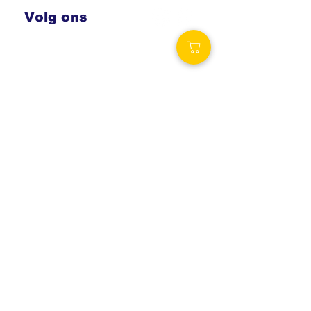
Volg ons
Royalty Wellness
Spa-producten.eu
Royalty-spa.be
Verzending
Vaak dezelfde dag nog verzonden!
Vanaf € 69,00 gratis levering.
België: € 6,50
Nederland: € 6,50
Bezoek onze winkels
Royalty Wellness Poppel
Voortjesweg 27, 2382 Poppel
Royalty Wellness Mol
Ambachtsstraat 21, 2400 Mol