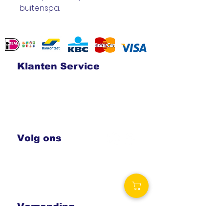
buitenspa.
Klanten Service
Contact
Verzending en retouren
Algemene voorwaarden
Betalingsmogelijkheden
Privacy
statement
Volg ons
Royalty Wellness
Spa-producten.eu
Royalty-spa.be
Verzending
Vaak dezelfde dag nog verzonden!