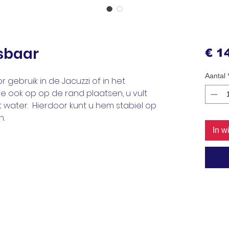
sbaar
€ 1
Aantal
r gebruik in de Jacuzzi of in het
e ook op op de rand plaatsen, u vult
 water. Hierdoor kunt u hem stabiel op
n.
In w