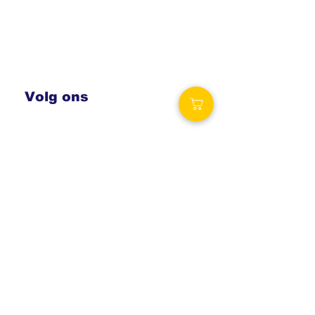
Contact
Verzending en retouren
Algemene voorwaarden
Betalingsmogelijkheden
Privacy
statement
Volg ons
Royalty Wellness
Spa-producten.eu
Royalty-spa.be
Verzending
Vaak dezelfde dag nog verzonden!
Vanaf € 69,00 gratis levering.
België: € 6,50
Nederland: € 6,50
Bezoek onze winkels
Royalty Wellness Poppel