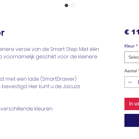
r
€ 1
Kleur
*
leinere versie van de Smart Step. Met één
p voornamelijk geschikt voor de kleinere
Selec
Aantal
ust met een lade (SmartDrawer)
s bevestigd. Hier kunt u de Jacuzzi
In w
 verschillende kleuren.