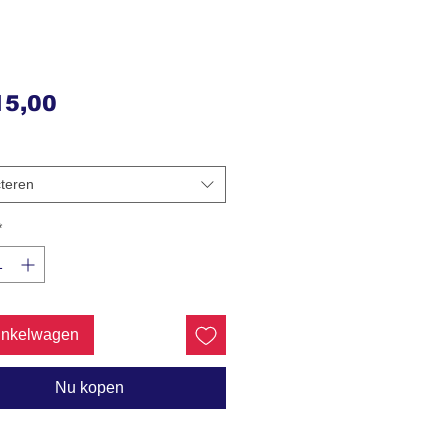
Prijs
15,00
teren
*
inkelwagen
Nu kopen