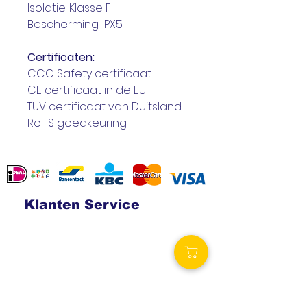
Isolatie: Klasse F
Bescherming: IPX5
Certificaten:
CCC Safety certificaat
CE certificaat in de EU
TUV certificaat van Duitsland
RoHS goedkeuring
Klanten Service
Contact
Verzending en retouren
Algemene voorwaarden
Betalingsmogelijkheden
Privacy
statement
Volg ons