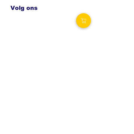
Volg ons
Royalty Wellness
Spa-producten.eu
Royalty-spa.be
Verzending
Vaak dezelfde dag nog verzonden!
Vanaf € 69,00 gratis levering.
België: € 6,50
Nederland: € 6,50
Bezoek onze winkels
Royalty Wellness Poppel
Voortjesweg 27, 2382 Poppel
Royalty Wellness Mol
Ambachtsstraat 21, 2400 Mol