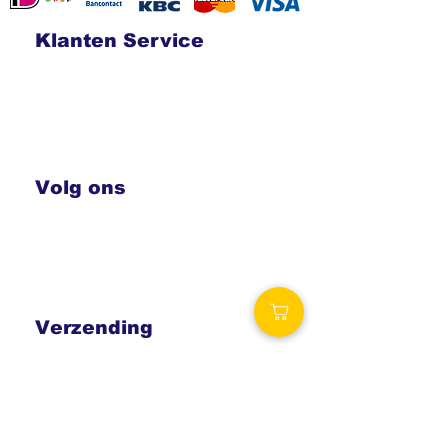
Klanten Service
Contact
Verzending en retouren
Algemene voorwaarden
Betalingsmogelijkheden
Privacy
statement
Volg ons
Royalty Wellness
Spa-producten.eu
Royalty-spa.be
Verzending
Vaak dezelfde dag nog verzonden!
Vanaf € 69,00 gratis levering.
België: € 6,50
Nederland: € 6,50