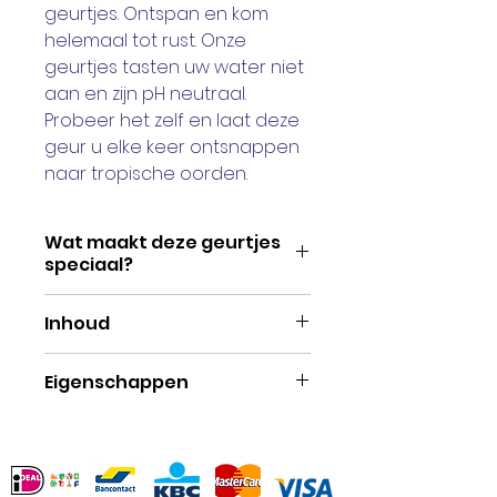
geurtjes. Ontspan en kom
helemaal tot rust. Onze
geurtjes tasten uw water niet
aan en zijn pH neutraal.
Probeer het zelf en laat deze
geur u elke keer ontsnappen
naar tropische oorden.
Wat maakt deze geurtjes
speciaal?
De inSPAration geurtjes zijn
Inhoud
allemaal verbeterd met RX. Zo
zijn er natuurlijke extracten
Een flesje heeft de inhoud
Eigenschappen
van aloë vera
van 265 ml. 2 a 3 dopjes is
aantoegevoegd. Ook
genoeg voor een lekker
Eigenschappen
bevatten onze geuren
ruikende spa.
Met vitaminen, mineralen
vitamine E en C. Hierdoor
en natuurlijke extracten
ruiken onze geuren niet alleen