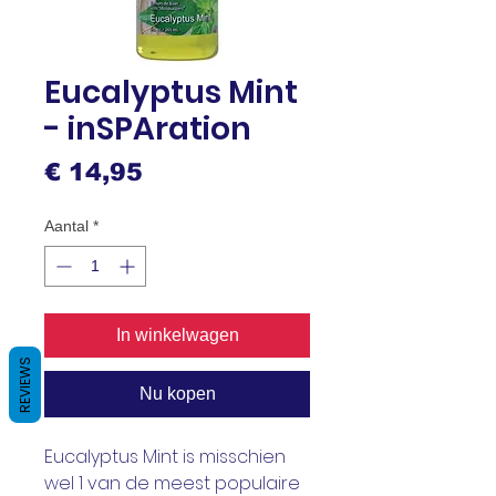
Eucalyptus Mint
- inSPAration
Prijs
€ 14,95
Aantal
*
In winkelwagen
REVIEWS
Nu kopen
Eucalyptus Mint is misschien
wel 1 van de meest populaire