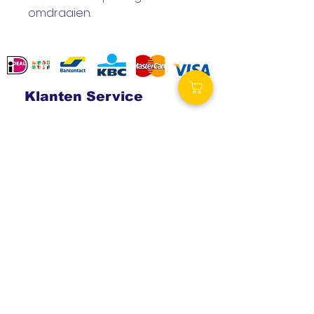
omdraaien.
Klanten Service
Contact
Verzending en retouren
Algemene voorwaarden
Betalingsmogelijkheden
Privacy
statement
Volg ons
Royalty Wellness
Spa-producten.eu
Royalty-spa.be
Verzending