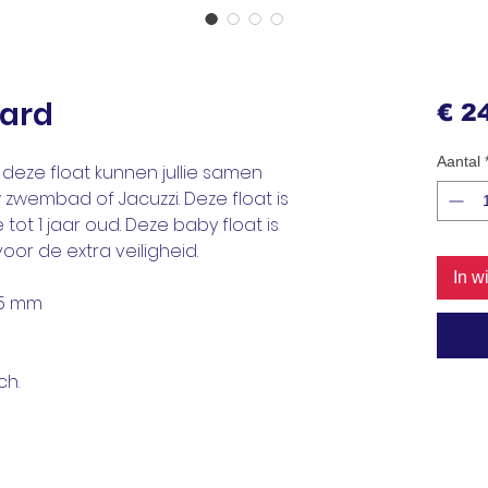
aard
€ 2
Aantal
 deze float kunnen jullie samen
wembad of Jacuzzi. Deze float is
 tot 1 jaar oud. Deze baby float is
oor de extra veiligheid.
In w
25 mm
ch.