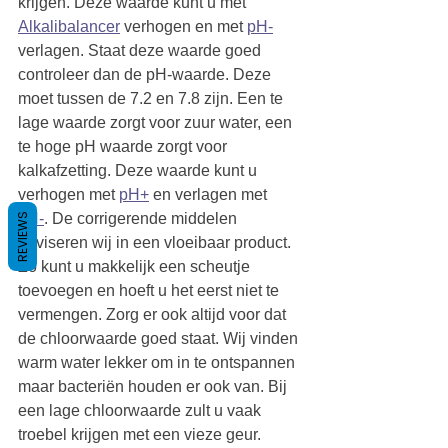
krijgen. Deze waarde kunt u met 
Alkalibalancer
 verhogen en met 
pH-
verlagen. Staat deze waarde goed 
controleer dan de pH-waarde. Deze 
moet tussen de 7.2 en 7.8 zijn. Een te 
lage waarde zorgt voor zuur water, een 
te hoge pH waarde zorgt voor 
kalkafzetting. Deze waarde kunt u 
verhogen met 
pH+
 en verlagen met 
pH-
. De corrigerende middelen 
REVIEWS
adviseren wij in een vloeibaar product. 
Zo kunt u makkelijk een scheutje 
toevoegen en hoeft u het eerst niet te 
vermengen. Zorg er ook altijd voor dat 
de chloorwaarde goed staat. Wij vinden 
warm water lekker om in te ontspannen 
maar bacteriën houden er ook van. Bij 
een lage chloorwaarde zult u vaak 
troebel krijgen met een vieze geur. 