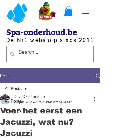
Spa-onderhoud.be
De Nr1 webshop sinds 2011
Post
All Posts
Dave Osnabrugge
All Posts
21 jan 2025
4 minuten om te lezen
Voor het eerst een
Aroma's
Jacuzzi, wat nu?
Jacuzzi