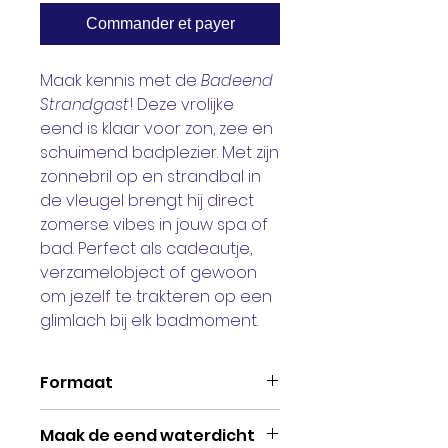
Commander et payer
Maak kennis met de
Badeend
Strandgast
! Deze vrolijke
eend is klaar voor zon, zee en
schuimend badplezier. Met zijn
zonnebril op en strandbal in
de vleugel brengt hij direct
zomerse vibes in jouw spa of
bad. Perfect als cadeautje,
verzamelobject of gewoon
om jezelf te trakteren op een
glimlach bij elk badmoment.
Formaat
Lengte: 8 cm | Hoogte 7 cm en
Maak de eend waterdicht
breedte: cm