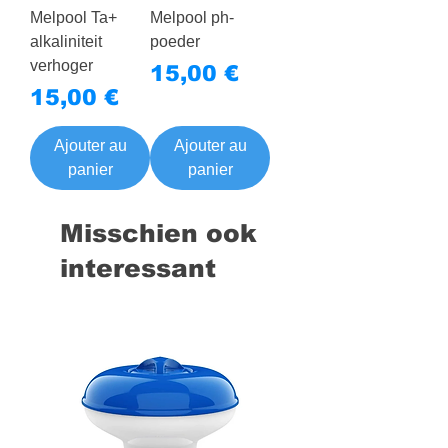
Melpool Ta+
Melpool ph-
alkaliniteit
poeder
verhoger
Prix
15,00 €
Prix
15,00 €
Ajouter au
Ajouter au
panier
panier
Misschien ook
interessant