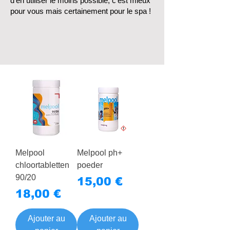
d'en utiliser le moins possible, c'est mieux
pour vous mais certainement pour le spa !
Melpool
Melpool ph+
chloortabletten
poeder
90/20
Prix
15,00 €
Prix
18,00 €
Ajouter au
Ajouter au