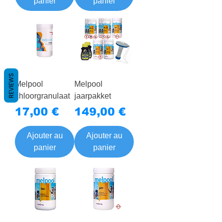
panier
panier
REVIEWS
Melpool
Melpool
chloorgranulaat
jaarpakket
Prix
Prix
17,00 €
149,00 €
Ajouter au
Ajouter au
panier
panier