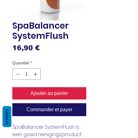
SpaBalancer
SystemFlush
Prix
16,90 €
Quantité
*
Ajouter au panier
Commander et payer
REVIEWS
SpaBalancer SystemFlush is
een goed reinigingsproduct