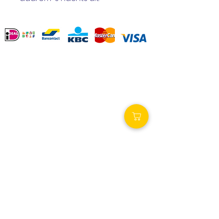
Service Clients
Contact
Revenir
Termes et conditions
Options de paiement
Déclaration de
confidentialité
Liens intéressants
Royalty Wellness
Spa-producten.eu
Spa-maintenance.nl
Visitez nos magasins