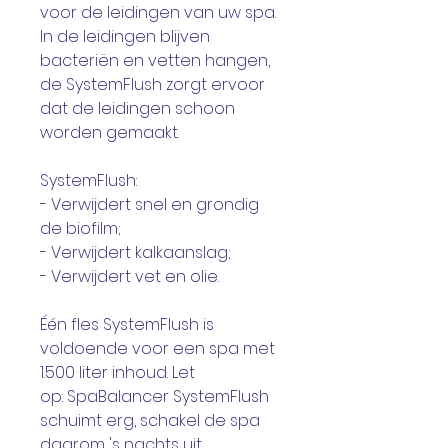
voor de leidingen van uw spa.
In de leidingen blijven
bacteriën en vetten hangen,
de SystemFlush zorgt ervoor
dat de leidingen schoon
worden gemaakt.
SystemFlush:
- Verwijdert snel en grondig
de biofilm;
- Verwijdert kalkaanslag;
- Verwijdert vet en olie.
Één fles SystemFlush is
voldoende voor een spa met
1.500 liter inhoud. Let
op: SpaBalancer SystemFlush
schuimt erg, schakel de spa
daarom 's nachts uit.