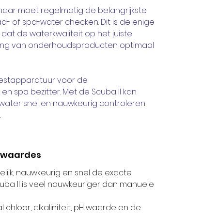
aar moet regelmatig de belangrijkste
- of spa-water checken. Dit is de enige
at de waterkwaliteit op het juiste
ering van onderhoudsproducten optimaal
 testapparatuur voor de
n spa bezitter. Met de Scuba II kan
ater snel en nauwkeurig controleren
.
e waardes
lijk, nauwkeurig en snel de exacte
ba II is veel nauwkeuriger dan manuele
l chloor, alkaliniteit, pH waarde en de