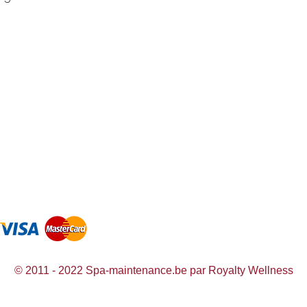
Liens intéressants
sitez nos magasins
Visi
Royalty Wellness
yal Wellness Poppel
Roya
Spa-producten.eu
ortjesweg 27, 2382 Poppel
Voor
Spa-maintenance.nl
yalty Wellness Mol
Roya
e de l'Artisanat 21, 2400 Mol
Amba
© 2011 - 2022 Spa-maintenance.be par Royalty Wellness