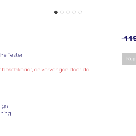
 119
che Tester
Rupt
er beschikbaar, en vervangen door de
ign
ening