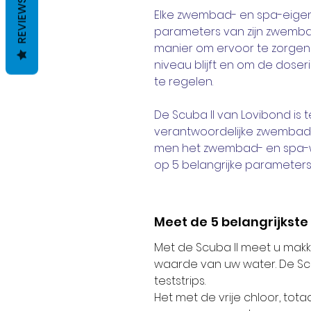
REVIEWS
Elke zwembad- en spa-eigen
parameters van zijn zwembad
manier om ervoor te zorgen d
niveau blijft en om de dos
te regelen.
De Scuba II van Lovibond is
verantwoordelijke zwembad e
men het zwembad- en spa-w
op 5 belangrijke parameters
Meet de 5 belangrijkst
Met de Scuba II meet u makke
waarde van uw water. De Scu
teststrips.
Het met de vrije chloor, totaa