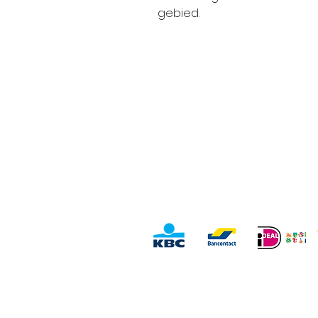
gebied.
Service Clients
Vi
Contact
Ro
Revenir
Vo
Termes et conditions
Options de paiement
Ro
Déclaration de confidentialité
Ru