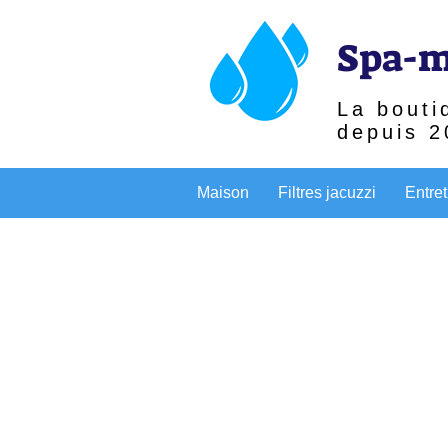
Spa-m
La bouti
depuis 2
Maison
Filtres jacuzzi
Entret