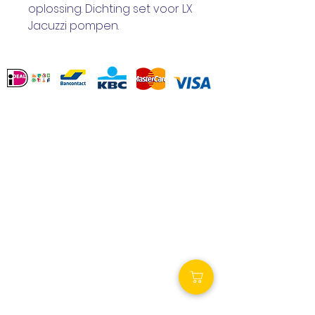
oplossing. Dichting set voor LX
Jacuzzi pompen.
Service Clients
Contact
Revenir
Termes et conditions
Options de paiement
Déclaration de
confidentialité
Liens intéressants
Royalty Wellness
Spa-producten.eu
Spa-maintenance.nl
Visitez nos magasins