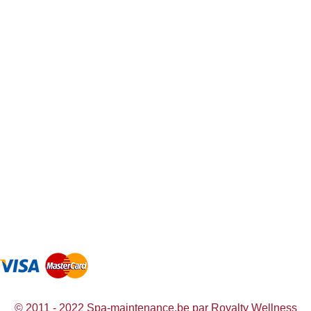
Liens intéressants
sitez nos magasins
Visi
Royalty Wellness
yal Wellness Poppel
Roya
Spa-producten.eu
ortjesweg 27, 2382 Poppel
Voor
Spa-maintenance.nl
yalty Wellness Mol
Roya
e de l'Artisanat 21, 2400 Mol
Amba
© 2011 - 2022 Spa-maintenance.be par Royalty Wellness