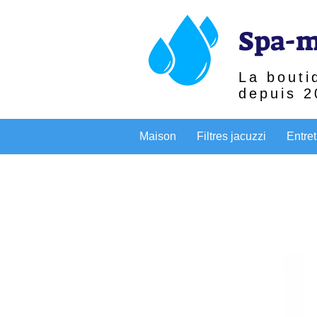
Spa-m
La bouti
depuis 2
Maison
Filtres jacuzzi
Entret