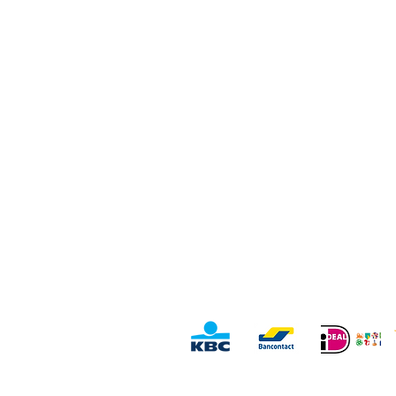
Service Clients
Vi
Contact
Ro
Revenir
Vo
Termes et conditions
Options de paiement
Ro
Déclaration de confidentialité
Ru