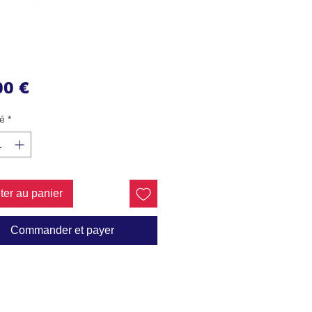
Prix
00 €
é
*
ter au panier
Commander et payer