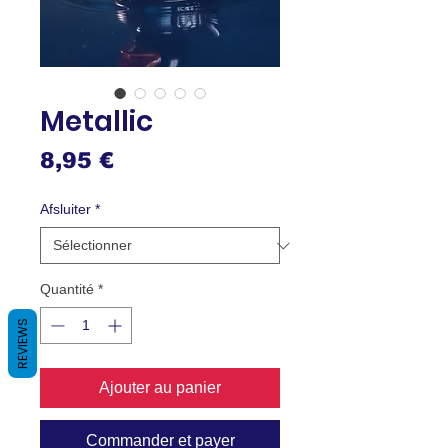
Metallic
Prix
8,95 €
Afsluiter
*
Quantité
*
REVIEWS
Ajouter au panier
Commander et payer