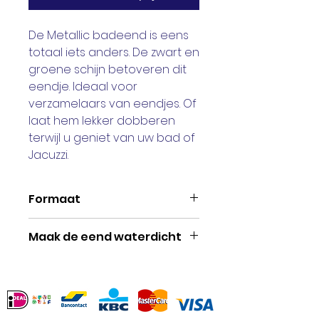
De Metallic badeend is eens
totaal iets anders. De zwart en
groene schijn betoveren dit
eendje. Ideaal voor
verzamelaars van eendjes. Of
laat hem lekker dobberen
terwijl u geniet van uw bad of
Jacuzzi.
Formaat
Deze eend is 7,5 cm groot.
Maak de eend waterdicht
Met onze speciale
afsluitingen zorgt u ervoor
dat de eend niet vol kan
lopen met water. Dit zorgt ook