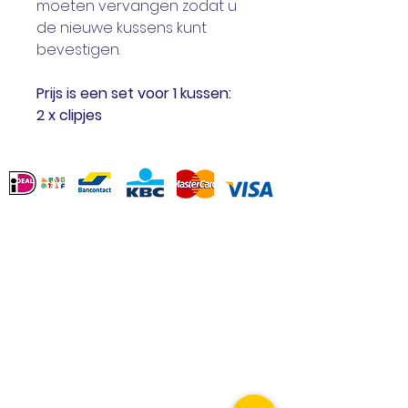
moeten vervangen zodat u
de nieuwe kussens kunt
bevestigen.
Prijs is een set voor 1 kussen:
2 x clipjes
Service Clients
Contact
Revenir
Termes et conditions
Options de paiement
Déclaration de
confidentialité
Liens intéressants