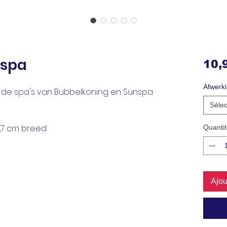
nspa
10,
Afwerk
n de spa's van Bubbelkoning en Sunspa
Sélec
2,7 cm breed
Quantit
Ajou