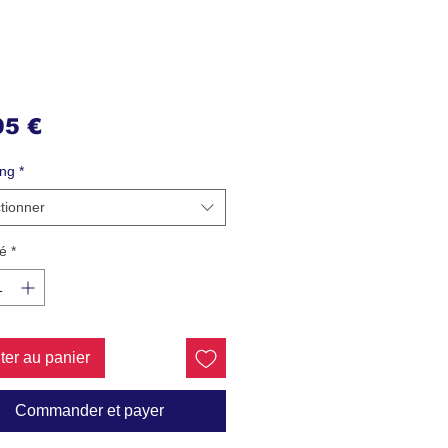
Prix
95 €
ing
*
tionner
é
*
ter au panier
Commander et payer