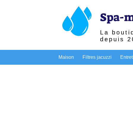
Spa-m
La bouti
depuis 2
Maison
Filtres jacuzzi
Entret