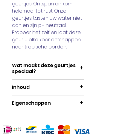
geurtjes. Ontspan en kom
helemaal tot rust. Onze
geurtjes tasten uw water niet
aan en zijn pH neutraal.
Probeer het zelf en laat deze
geur u elke keer ontsnappen
naar tropische oorden.
Wat maakt deze geurtjes
speciaal?
De inSPAration geurtjes zijn
Inhoud
allemaal verbeterd met RX. Zo
zijn er natuurlijke extracten
Een flesje heeft de inhoud
Eigenschappen
van aloë vera
van 265 ml. 2 a 3 dopjes is
aantoegevoegd. Ook
genoeg voor een lekker
Eigenschappen
bevatten onze geuren
ruikende spa.
Met vitaminen, mineralen
vitamine E en C. Hierdoor
en natuurlijke extracten
ruiken onze geuren niet alleen