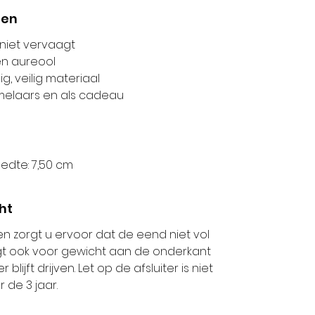
len
 niet vervaagt
en aureool
 veilig materiaal
amelaars en als cadeau
edte: 7,50 cm
ht
en zorgt u ervoor dat de eend niet vol
rgt ook voor gewicht aan de onderkant
ijft drijven. Let op de afsluiter is niet
 de 3 jaar.