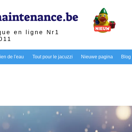
aintenance.be
que en ligne Nr1
011
ien de l'eau
Tout pour le jacuzzi
Nieuwe pagina
Blog