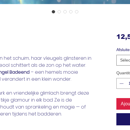
12,
Afsluite
 het schuim... haar vleugels glinsteren in
Sélec
ool schittert als de zon op het water.
Engel Badeend
– een hemels mooie
Quantit
l verandert in een klein wonder.
urk en vriendelijke glimlach brengt deze
 tikje glamour in elk bad. Ze is de
Ajou
 houdt van sprankeling en magie — of
eren tijdens het badderen.