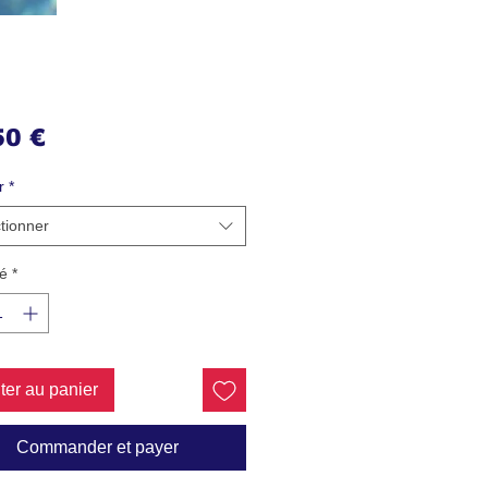
Prix
50 €
r
*
tionner
é
*
ter au panier
Commander et payer