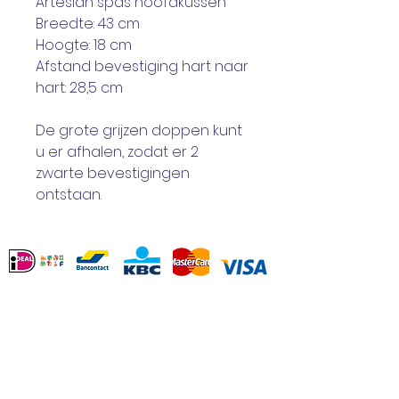
Artesian spas hoofdkussen
Breedte: 43 cm
Hoogte: 18 cm
Afstand bevestiging hart naar
hart: 28,5 cm
De grote grijzen doppen kunt
u er afhalen, zodat er 2
zwarte bevestigingen
ontstaan.
Service Clients
Contact
Revenir
Termes et conditions
Options de paiement