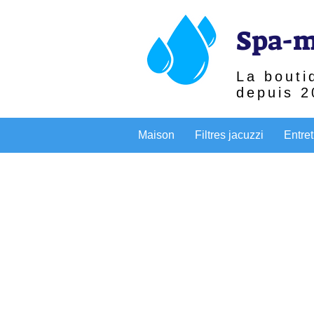
Spa-m
La bouti
depuis 2
Maison
Filtres jacuzzi
Entret