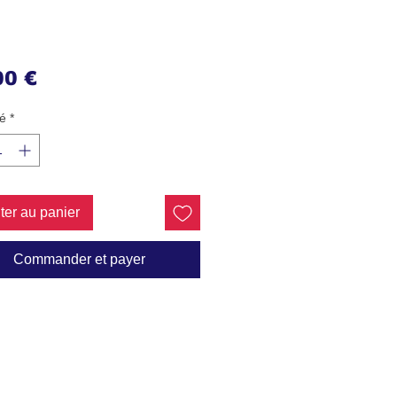
Prix
00 €
é
*
ter au panier
Commander et payer