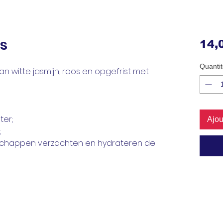
s
14,
Quantit
 witte jasmijn, roos en opgefrist met
ter;
Ajou
;
enschappen verzachten en hydrateren de